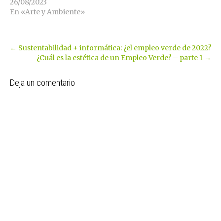
26/08/2023
En «Arte y Ambiente»
Post
←
Sustentabilidad + informática: ¿el empleo verde de 2022?
¿Cuál es la estética de un Empleo Verde? – parte 1
→
navigation
Deja un comentario