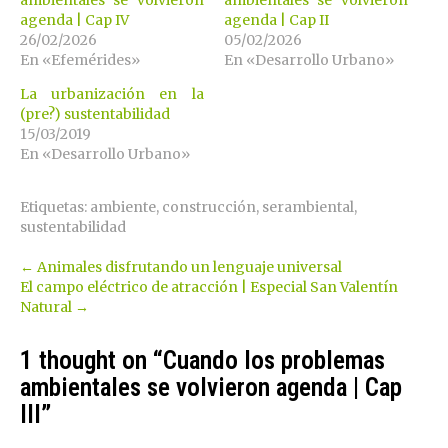
ambientales se volvieron
ambientales se volvieron
agenda | Cap IV
agenda | Cap II
26/02/2026
05/02/2026
En «Efemérides»
En «Desarrollo Urbano»
La urbanización en la
(pre?) sustentabilidad
15/03/2019
En «Desarrollo Urbano»
Etiquetas:
ambiente
,
construcción
,
serambiental
,
sustentabilidad
Post
←
Animales disfrutando un lenguaje universal
El campo eléctrico de atracción | Especial San Valentín
navigation
Natural
→
1 thought on “
Cuando los problemas
ambientales se volvieron agenda | Cap
III
”