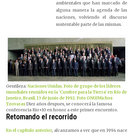
ambientales que han marcado de
alguna manera la agenda de las
naciones, volviendo el discurso
sustentable parte de las mismas.
Gentileza:
Naciones Unidas. Foto de grupo de los líderes
mundiales reunidos en la ‘Cumbre para la Tierra’ en Río de
Janeiro, Brasil, 13 de junio de 1992. Foto ONU/Michos
Tzovaras
Diez años despues, se conocerá la famosa
conferencia Rio+10 en honor a este primer encuentro.
Retomando el recorrido
En el capítulo anterior
, alcanzamos a ver que en 1994 nace